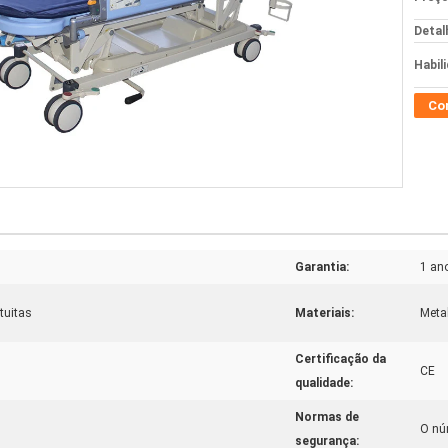
Detal
Habil
Co
Garantia:
1 an
tuitas
Materiais:
Meta
Certificação da
CE
qualidade:
Normas de
O nú
segurança: