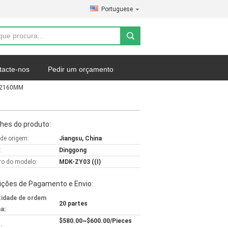
Portuguese
tacte-nos
Pedir um orçamento
de 2160MM
hes do produto:
 de origem:
Jiangsu, China
:
Dinggong
o do modelo:
MDK-ZY03 ((I)
ições de Pagamento e Envio:
idade de ordem
20 partes
a:
$580.00~$600.00/Pieces
: