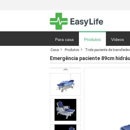
Para casa
Produtos
Vídeos
Casa
Produtos
Trole paciente de transferên
Notícias
Emergência paciente 89cm hidráu