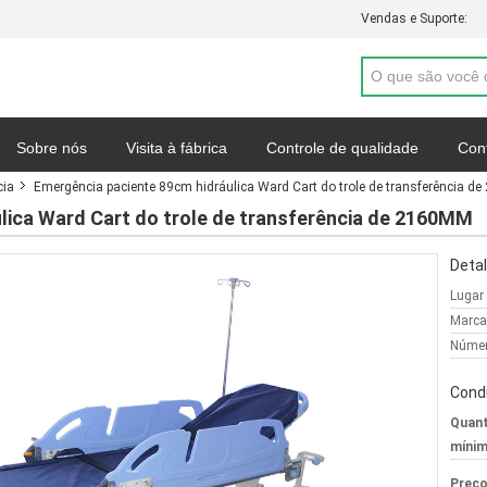
Vendas e Suporte:
Sobre nós
Visita à fábrica
Controle de qualidade
Con
cia
Emergência paciente 89cm hidráulica Ward Cart do trole de transferência 
Mapa do site
Política de Privacidade
Casos
lica Ward Cart do trole de transferência de 2160MM
Detal
Lugar
Marca
Númer
Cond
Quant
mínim
Preço