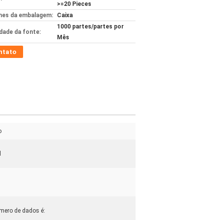
>=20 Pieces
hes da embalagem:
Caixa
1000 partes/partes por
idade da fonte:
Mês
ntato
o
l
mero de dados é: