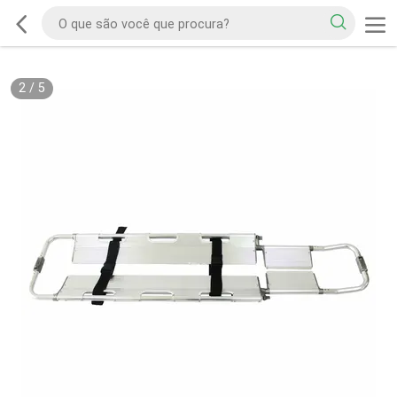
2
/
5