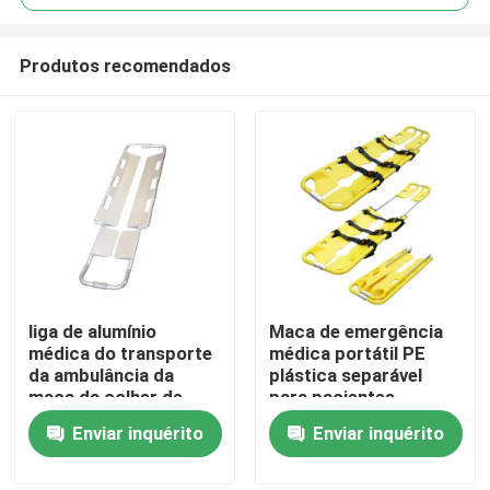
Produtos recomendados
liga de alumínio
Maca de emergência
Para casa
médica do transporte
médica portátil PE
da ambulância da
plástica separável
maca da colher de
para pacientes
Produtos
2100mm
Enviar inquérito
Enviar inquérito
Vídeos