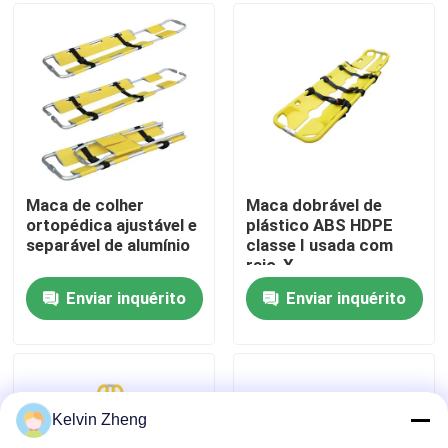
Sobre nós
Visita à fábrica
Controle de qualidade
Maca de colher
Maca dobrável de
ortopédica ajustável e
plástico ABS HDPE
separável de alumínio
classe I usada com
Contacte-nos
raio-X
Enviar inquérito
Enviar inquérito
Notícias
Casos
Kelvin Zheng
Solicite um orçamento