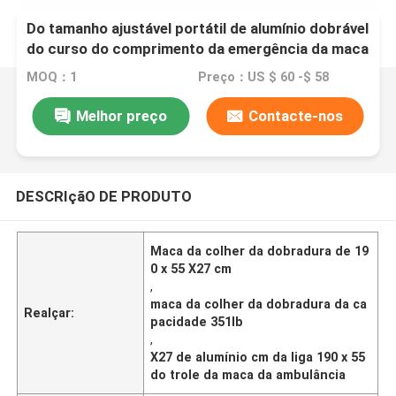
Do tamanho ajustável portátil de alumínio dobrável
do curso do comprimento da emergência da maca
da colher de 75in maca paciente do transporte
MOQ：1
Preço：US $ 60 -$ 58
Melhor preço
Contacte-nos
DESCRIçãO DE PRODUTO
Maca da colher da dobradura de 19
0 x 55 X27 cm
,
maca da colher da dobradura da ca
Realçar:
pacidade 351lb
,
X27 de alumínio cm da liga 190 x 55
do trole da maca da ambulância