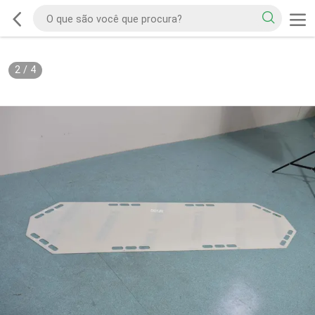
2
/
4