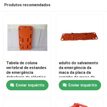
Produtos recomendados
Tabela de coluna
adulto do salvamento
vertebral de estandes
da emergência da
de emergência
maca da placa da
Para casa
dobráveis de plástico
espinha da maca da
de alta densidade com
evacuação da
Enviar inquérito
Enviar inquérito
penetração por raios-
emergência de 20in
Produtos
X e TC
Vídeos