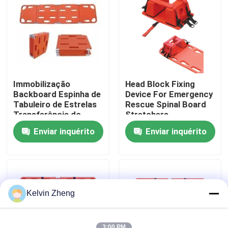
Sobre nós
Visita à fábrica
Immobilização
Head Block Fixing
Controle de qualidade
Backboard Espinha de
Device For Emergency
Tabuleiro de Estrelas
Rescue Spinal Board
Transferência do
Stretchers
Paciente Com Head
Contacte-nos
Enviar inquérito
Enviar inquérito
Immobilizer
Notícias
Casos
Kelvin Zheng
Solicite um orçamento
3:00 PM