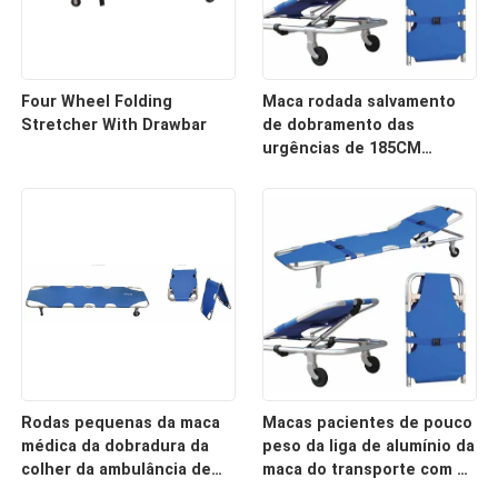
Four Wheel Folding
Maca rodada salvamento
Stretcher With Drawbar
de dobramento das
urgências de 185CM
ambulância do hospital de
60 graus
Rodas pequenas da maca
Macas pacientes de pouco
médica da dobradura da
peso da liga de alumínio da
colher da ambulância de
maca do transporte com a
20CM 50CM para o hospital
cama da maca da