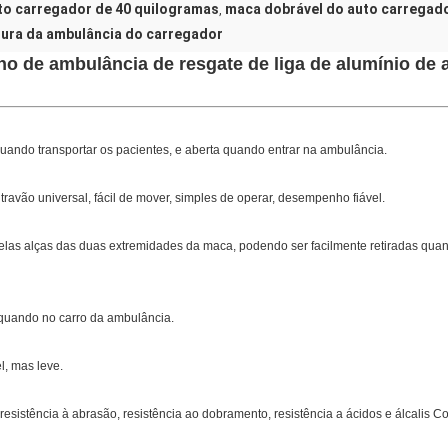
to carregador de 40 quilogramas
maca dobrável do auto carregad
,
ura da ambulância do carregador
ho de ambulância de resgate de liga de alumínio de a
ando transportar os pacientes, e aberta quando entrar na ambulância.
travão universal, fácil de mover, simples de operar, desempenho fiável.
elas alças das duas extremidades da maca, podendo ser facilmente retiradas qu
 quando no carro da ambulância.
l, mas leve.
a, resistência à abrasão, resistência ao dobramento, resistência a ácidos e álcalis 