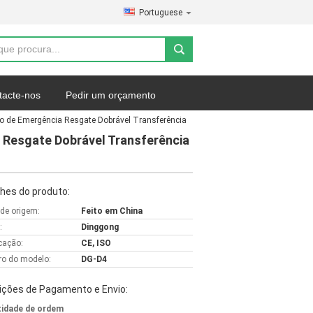
Portuguese
tacte-nos
Pedir um orçamento
ção de Emergência Resgate Dobrável Transferência
a Resgate Dobrável Transferência
hes do produto:
 de origem:
Feito em China
:
Dinggong
icação:
CE, ISO
o do modelo:
DG-D4
ições de Pagamento e Envio:
idade de ordem