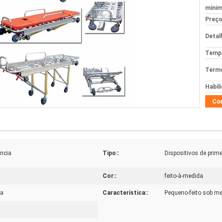
mínim
Preço
Detal
Tempo
Termo
Habil
Co
ncia
Tipo::
Dispositivos de prim
Cor::
feito-à-medida
ia
Característica::
Pequeno-feito sob m