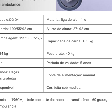
delo:
Material: liga de alumínio
DG-D4
ordo: 190*55*92 cm
Ajuste de altura: 27~92 cm
mbalagem: 195*63,5*26,5
Capacidade de carga: 159 kg
 34 kg
Peso bruto: 40 kg
no
Período de validade: 5 anos
venda: Peças
Fonte de alimentação: manual
s gratuitas
sponível
Cor: feita sob medida
,
,
ncia de 196CM
trole paciente da maca de transferência 60 graus
ambulância