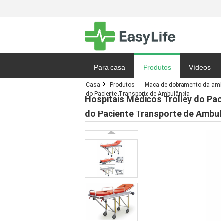
Para casa
Produtos
Vídeos
Casa
Produtos
Maca de dobramento da am
do Paciente Transporte de Ambulância
Notícias
Hospitais Médicos Trolley do Pa
do Paciente Transporte de Ambu