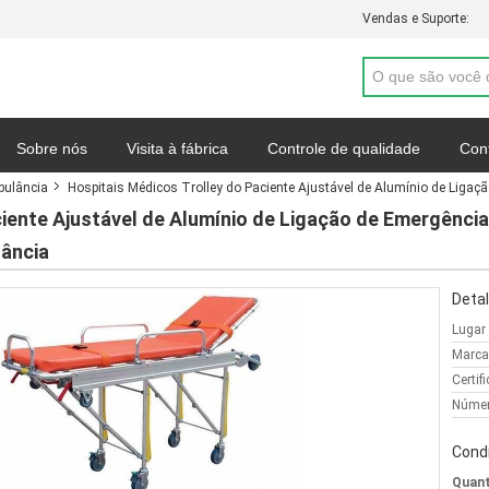
Vendas e Suporte:
Sobre nós
Visita à fábrica
Controle de qualidade
Con
bulância
Hospitais Médicos Trolley do Paciente Ajustável de Alumínio de Liga
Mapa do site
Política de Privacidade
Casos
ciente Ajustável de Alumínio de Ligação de Emergênci
lância
Detal
Lugar
Marca
Certif
Númer
Cond
Quant