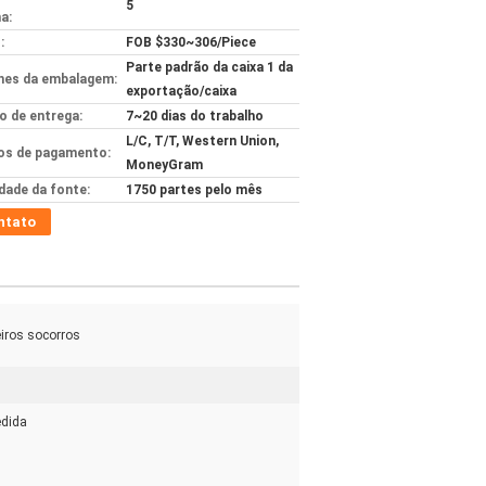
5
a:
:
FOB $330~306/Piece
Parte padrão da caixa 1 da
hes da embalagem:
exportação/caixa
 de entrega:
7~20 dias do trabalho
L/C, T/T, Western Union,
s de pagamento:
MoneyGram
idade da fonte:
1750 partes pelo mês
ntato
eiros socorros
edida