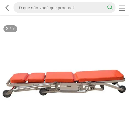
2
/
9