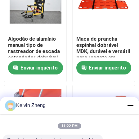
Sobre nós
Visita à fábrica
Algodão de alumínio
Maca de prancha
manual tipo de
espinhal dobrável
rastreador de escada
MDK, durável e versátil
Controle de qualidade
estendedor dobrável
para resgate em
leve para
ambientes hostis
Enviar inquérito
Enviar inquérito
transferência de
pacientes
Contacte-nos
hospitalares
Notícias
Kelvin Zheng
Casos
11:22 PM
Solicite um orçamento