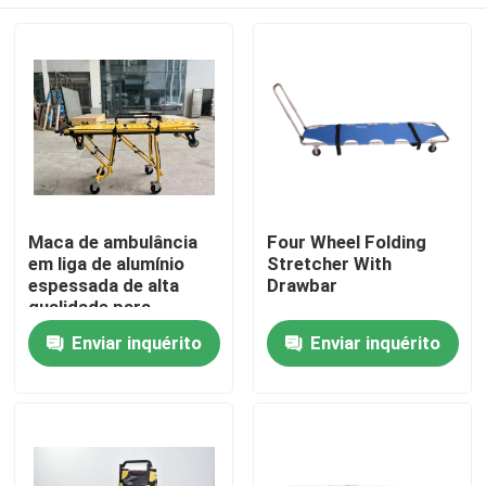
Maca de ambulância
Four Wheel Folding
em liga de alumínio
Stretcher With
espessada de alta
Drawbar
qualidade para
resgate de
Para casa
Enviar inquérito
Enviar inquérito
emergência com
encosto ajustável para
uso hospitalar
Produtos
Vídeos