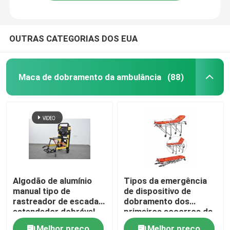
OUTRAS CATEGORIAS DOS EUA
Maca de dobramento da ambulância
(88)
Para casa
Algodão de alumínio
Tipos da emergência
manual tipo de
de dispositivo de
Produtos
rastreador de escada
dobramento dos
estendedor dobrável
primeiros socorros da
leve para transferência
maca 1900MM 92cm
Vídeos
Melhor preço
Melhor preço