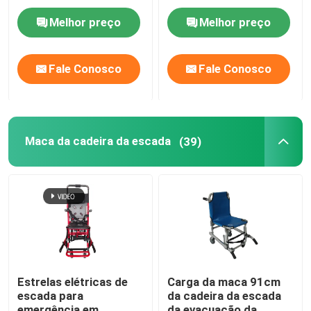
colher da liga de
o aço para
alumínio
transferência paciente
Melhor preço
Melhor preço
Camas elétricas do exame
Fale Conosco
Fale Conosco
Tabela de funcionamento cirúrgica
Cama obstétrico
Maca da cadeira da escada
(39)
Trole paciente de transferência
Trole do equipamento médico
Maca móvel da emergência
Estrelas elétricas de
Carga da maca 91cm
escada para
da cadeira da escada
Mobília médica do hospital
emergência em
da evacuação da