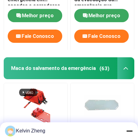
escadas e corredores
emergência que
carrega 159KG
Melhor preço
Melhor preço
Fale Conosco
Fale Conosco
Maca do salvamento da emergência
(63)
186CM 22 no slider
Kelvin Zheng
paciente embarca a