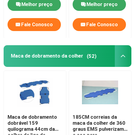
não nutrindo nenhuma
Melhor preço
Melhor preço
dobradura
Maca de dobramento da ambulância
Fale Conosco
Fale Conosco
Maca médica de dobramento
Maca de dobramento da colher
Maca de dobramento da colher
(52)
Maca da cadeira da escada
Maca do salvamento da emergência
Cama de hospital elétrica
Maca de dobramento
185CM correias da
dobrável 159
maca da colher de 360
quilograma 44cm da
graus EMS pulverizam
Camas de hospital manuais