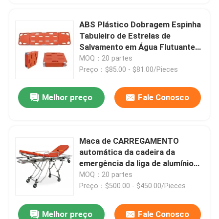
ABS Plástico Dobragem Espinha
Tabuleiro de Estrelas de
Salvamento em Água Flutuante
Médica
MOQ：20 partes
Preço：$85.00 - $81.00/Pieces
Melhor preço
Fale Conosco
Maca de CARREGAMENTO
automática da cadeira da
emergência da liga de alumínio
ICU do móbil do equipamento
MOQ：20 partes
MDK-L06 médico para o CARRO
Preço：$500.00 - $450.00/Pieces
da ambulância
Melhor preço
Fale Conosco