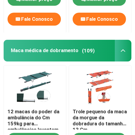
de pacientes
da ambulância
hospitalares
Sobre nós
Fale Conosco
Fale Conosco
Visita à fábrica
Maca médica de dobramento
(109)
Controle de qualidade
Contacte-nos
Notícias
12 macas do poder da
Trole pequeno da maca
Casos
ambulância do Cm
da morgue da
159kg para
dobradura do tamanho
ambulâncias levantam
13 Cm
Solicite um orçamento