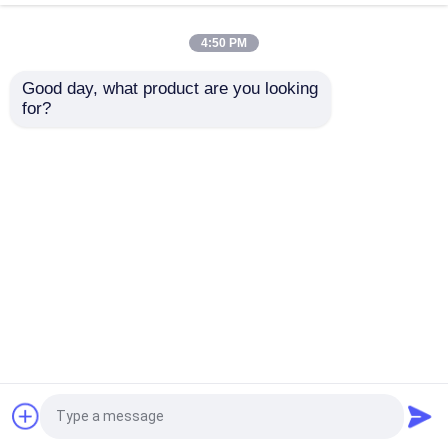
lona dobrável da maca
do salvamento da
4:50 PM
emergência da
Melhor preço
Melhor preço
ambulância
Good day, what product are you looking 
for?
Fale Conosco
Fale Conosco
Veja mais
Casa
Mapa do Site
Fale Conosco
Desktop Site
Mapa do Site
Política de Privacidade
Qualidade
Maca de dobramento da ambulância
Fábrica da china.Copyright © 2026 Easy Life
(Suzhou) Co.,LTD.. All Rights Reserved.