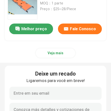
MOQ：1 parte
Preço：$25~28/Piece
Maca de dobramento da ambulância
Maca médica de dobramento
Melhor preço
Fale Conosco
Maca de dobramento da colher
Veja mais
Maca da cadeira da escada
Deixe um recado
Maca do salvamento da emergência
Ligaremos para você em breve!
Cama de hospital elétrica
Camas de hospital manuais