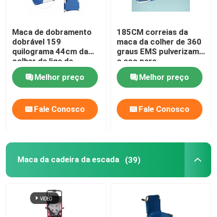
Maca de dobramento
185CM correias da
dobrável 159
maca da colher de 360
quilograma 44cm da
graus EMS pulverizam
colher da liga de
o aço para
alumínio
transferência paciente
Melhor preço
Melhor preço
Fale Conosco
Fale Conosco
Maca da cadeira da escada
(39)