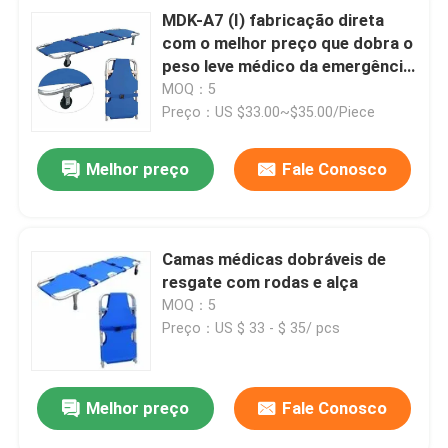
MDK-A7 (I) fabricação direta
com o melhor preço que dobra o
peso leve médico da emergência
da ambulância da maca
MOQ：5
Preço：US $33.00~$35.00/Piece
Melhor preço
Fale Conosco
Camas médicas dobráveis de
resgate com rodas e alça
MOQ：5
Preço：US $ 33 - $ 35/ pcs
Melhor preço
Fale Conosco