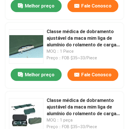
Melhor preço
Fale Conosco
Classe médica de dobramento
ajustável da maca mim liga de
alumínio do rolamento de carga
máxima 159kg
MOQ：1 Piece
Preço：FOB $35~33/Piece
Melhor preço
Fale Conosco
Para casa
Classe médica de dobramento
ajustável da maca mim liga de
Produtos
alumínio do rolamento de carga
máxima 159kg
MOQ：1 peça
Vídeos
Preço：FOB $35~33/Piece