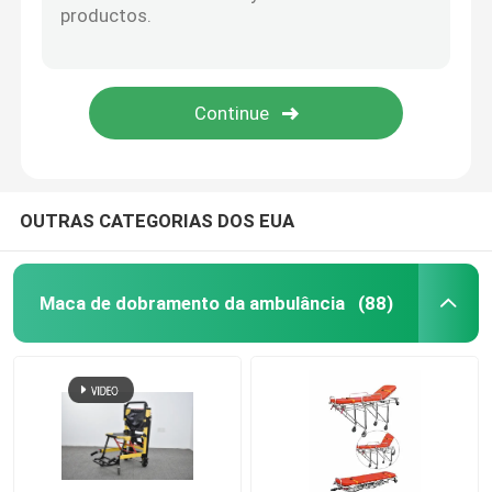
Camas elétricas do exame
Tabela de funcionamento cirúrgica
Cama obstétrico
OUTRAS CATEGORIAS DOS EUA
Trole paciente de transferência
Maca de dobramento da ambulância
(88)
Trole do equipamento médico
Maca móvel da emergência
Mobília médica do hospital