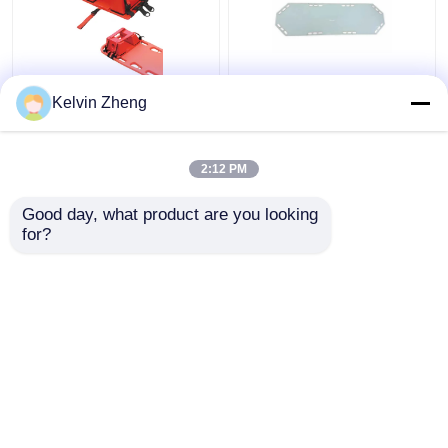
186CM 22 no slider
Kelvin Zheng
paciente embarca a
lona dobrável da maca
do salvamento da
2:12 PM
emergência da
Melhor preço
Melhor preço
ambulância
Good day, what product are you looking 
for?
Fale Conosco
Fale Conosco
Veja mais
Casa
Mapa do Site
Fale Conosco
Desktop Site
Mapa do Site
Política de Privacidade