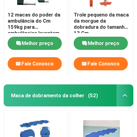
12 macas do poder da
Trole pequeno da maca
ambulância do Cm
da morgue da
159kg para
dobradura do tamanho
ambulâncias levantam
13 Cm
não nutrindo nenhuma
Melhor preço
Melhor preço
dobradura
Fale Conosco
Fale Conosco
Maca de dobramento da colher
(52)