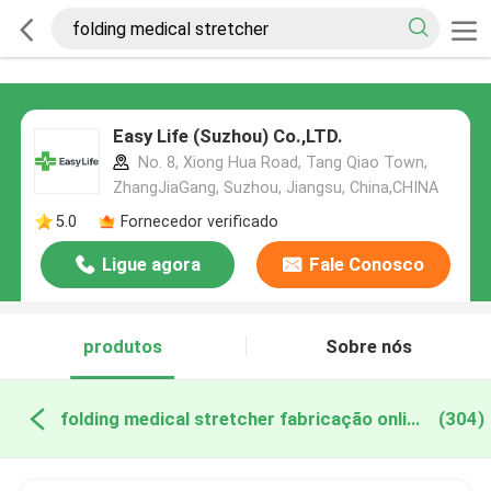
Easy Life (Suzhou) Co.,LTD.
No. 8, Xiong Hua Road, Tang Qiao Town,
ZhangJiaGang, Suzhou, Jiangsu, China,CHINA
5.0
Fornecedor verificado
Ligue agora
Fale Conosco
produtos
Sobre nós
folding medical stretcher fabricação online
(304)