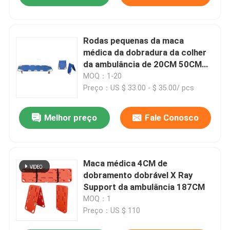
Rodas pequenas da maca
médica da dobradura da colher
da ambulância de 20CM 50CM
para o hospital
MOQ：1-20
Preço：US $ 33.00 - $ 35.00/ pcs
Melhor preço
Fale Conosco
Maca médica 4CM de
dobramento dobrável X Ray
Support da ambulância 187CM
MOQ：1
Preço：US $ 110