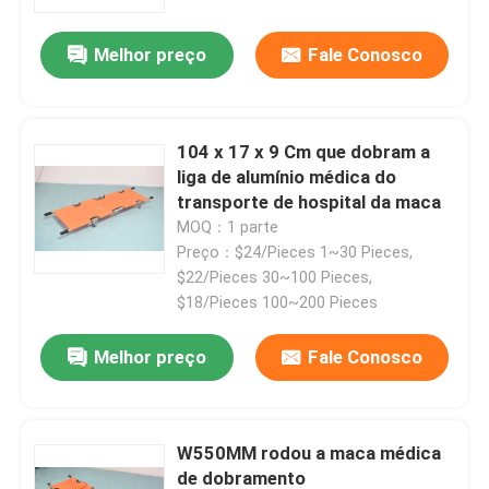
Melhor preço
Fale Conosco
Sobre nós
Visita à fábrica
104 x 17 x 9 Cm que dobram a
liga de alumínio médica do
Controle de qualidade
transporte de hospital da maca
MOQ：1 parte
Preço：$24/Pieces 1~30 Pieces,
Contacte-nos
$22/Pieces 30~100 Pieces,
$18/Pieces 100~200 Pieces
Notícias
Melhor preço
Fale Conosco
Casos
W550MM rodou a maca médica
Solicite um orçamento
de dobramento