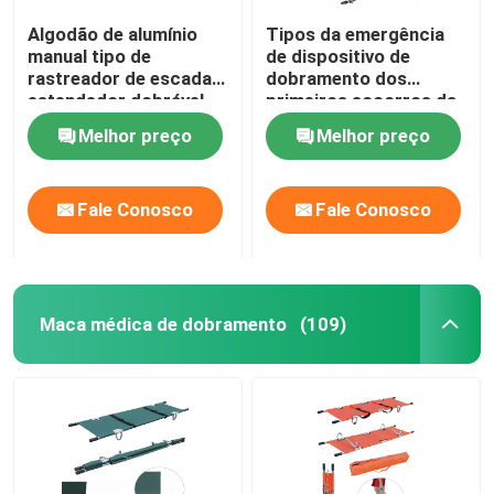
Algodão de alumínio
Tipos da emergência
manual tipo de
de dispositivo de
rastreador de escada
dobramento dos
estendedor dobrável
primeiros socorros da
leve para transferência
maca 1900MM 92cm
Melhor preço
Melhor preço
de pacientes
da ambulância
hospitalares
Fale Conosco
Fale Conosco
Maca médica de dobramento
(109)