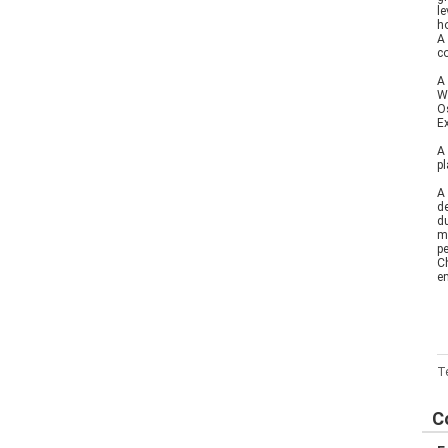
le
h
A
c
A
W
O
E
A
p
A
d
d
ma
pe
Ch
e
T
C