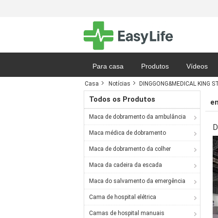
Para casa
Produtos
Vídeos
Casa
Notícias
DINGGONG&MEDICAL KING STRE
Notícias
Mapa do site
Política
Todos os Produtos
e
Maca de dobramento da ambulância
D
Maca médica de dobramento
Maca de dobramento da colher
Maca da cadeira da escada
Maca do salvamento da emergência
Cama de hospital elétrica
Camas de hospital manuais