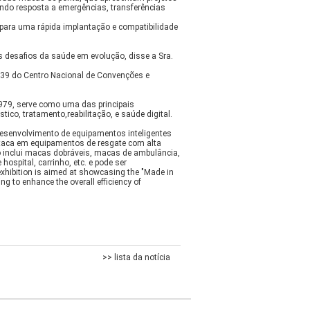
uindo resposta a emergências, transferências
para uma rápida implantação e compatibilidade
s desafios da saúde em evolução, disse a Sra.
N39 do Centro Nacional de Convenções e
979, serve como uma das principais
ico, tratamento,reabilitação, e saúde digital.
desenvolvimento de equipamentos inteligentes
staca em equipamentos de resgate com alta
o inclui macas dobráveis, macas de ambulância,
ospital, carrinho, etc. e pode ser
 exhibition is aimed at showcasing the "Made in
g to enhance the overall efficiency of
>> lista da notícia