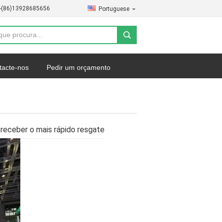
--(86)13928685656
Portuguese
tacte-nos
Pedir um orçamento
ceber o mais rápido resgate