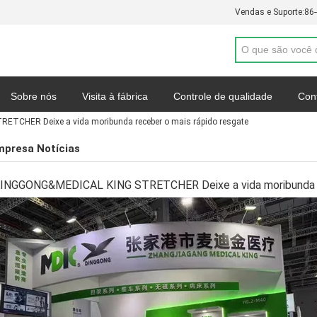
Vendas e Suporte:
86
Sobre nós
Visita à fábrica
Controle de qualidade
Con
TCHER Deixe a vida moribunda receber o mais rápido resgate
 de Privacidade
Casos
mpresa Notícias
INGGONG&MEDICAL KING STRETCHER Deixe a vida moribunda re