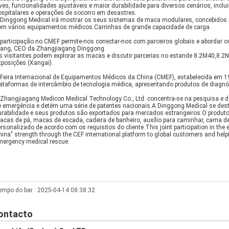
ves, funcionalidades ajustáveis e maior durabilidade para diversos cenários, incl
ospitalares e operações de socorro em desastres.
 Dinggong Medical irá mostrar os seus sistemas de maca modulares, concebidos 
om vários equipamentos médicos.Carrinhas de grande capacidade de carga.
 participação no CMEF permite-nos conectar-nos com parceiros globais e abordar o
ang, CEO da Zhangjiagang Dinggong.
s visitantes podem explorar as macas e discutir parcerias no estande 8.2M40,8.2
xposições (Xangai).
 Feira Internacional de Equipamentos Médicos da China (CMEF), estabelecida em 1
lataformas de intercâmbio de tecnologia médica, apresentando produtos de diagnóst
 Zhangjiagang Medicon Medical Technology Co., Ltd. concentra-se na pesquisa e 
e emergência e detém uma série de patentes nacionais.A Dinggong Medical se de
urabilidade e seus produtos são exportados para mercados estrangeiros.O produt
cas de pá, macas de escada, cadeira de banheiro, auxílio para caminhar, cama de h
rsonalizado de acordo com os requisitos do cliente.This joint participation in the
ina" strength through the CEF international platform to global customers and helpin
mergency medical rescue.
empo do bar : 2025-04-14 08:38:32
ontacto