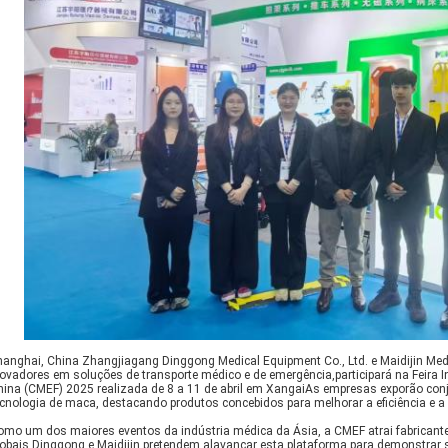
hanghai, China Zhangjiagang Dinggong Medical Equipment Co., Ltd. e Maidijin Medica
novadores em soluções de transporte médico e de emergência,participará na Feira
hina (CMEF) 2025 realizada de 8 a 11 de abril em XangaiAs empresas exporão co
ecnologia de maca, destacando produtos concebidos para melhorar a eficiência e 
omo um dos maiores eventos da indústria médica da Ásia, a CMEF atrai fabricantes
lobais.Dinggong e Maidijin pretendem alavancar esta plataforma para demonstrar