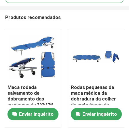
Produtos recomendados
Maca rodada
Rodas pequenas da
Para casa
salvamento de
maca médica da
dobramento das
dobradura da colher
urgências de 185CM
da ambulância de
Produtos
ambulância do
20CM 50CM para o
Enviar inquérito
Enviar inquérito
hospital de 60 graus
hospital
Vídeos