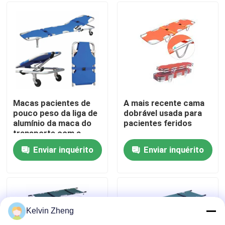
Sobre nós
Visita à fábrica
Controle de qualidade
Macas pacientes de
A mais recente cama
pouco peso da liga de
dobrável usada para
alumínio da maca do
pacientes feridos
Contacte-nos
transporte com a
cama da maca da
Enviar inquérito
Enviar inquérito
emergência médica do
Notícias
espaldar
Casos
Kelvin Zheng
Solicite um orçamento