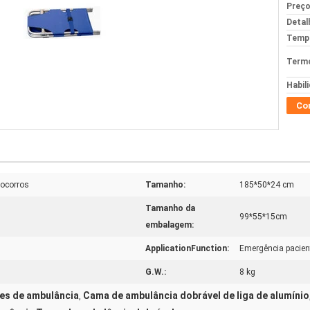
Preço
Detal
Tempo
Termo
Habil
Co
socorros
Tamanho:
185*50*24 cm
Tamanho da
99*55*15cm
embalagem:
ApplicationFunction:
Emergência pacien
G.W.:
8 kg
es de ambulância
Cama de ambulância dobrável de liga de alumínio
,