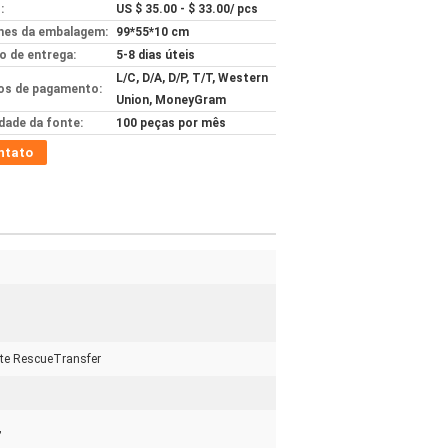
:
US $ 35.00 - $ 33.00/ pcs
hes da embalagem:
99*55*10 cm
 de entrega:
5-8 dias úteis
L/C, D/A, D/P, T/T, Western
s de pagamento:
Union, MoneyGram
idade da fonte:
100 peças por mês
ntato
te RescueTransfer
,