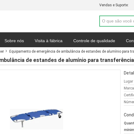
Vendas e Suporte:
Sobre nós
Visita à fábrica
Controle de qualidade
Con
her
Equipamento de emergência de ambulância de estandes de alumínio para tra
Mapa do site
Política de Privacidade
Casos
bulância de estandes de alumínio para transferência
Detal
Lugar
Marca
Certif
Númer
Cond
Quant
mínim