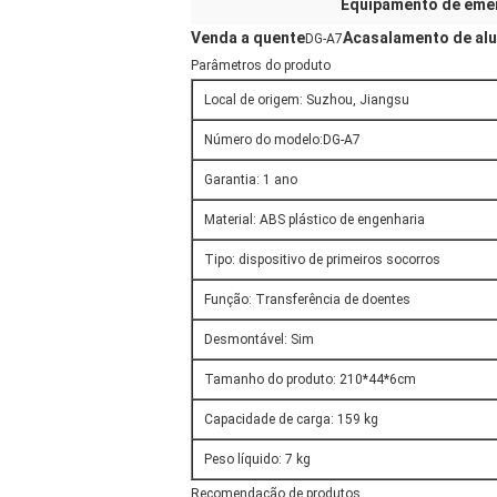
Equipamento de emer
Venda a quente
Acasalamento de alu
DG-A7
Parâmetros do produto
Local de origem: Suzhou, Jiangsu
Número do modelo:
DG-A7
Garantia: 1 ano
Material: ABS plástico de engenharia
Tipo: dispositivo de primeiros socorros
Função: Transferência de doentes
Desmontável: Sim
Tamanho do produto: 210*44*6cm
Capacidade de carga: 159 kg
Peso líquido: 7 kg
Recomendação de produtos