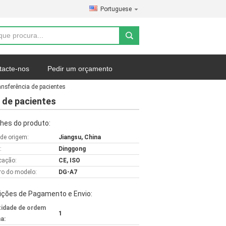
Portuguese
tacte-nos
Pedir um orçamento
nsferência de pacientes
 de pacientes
hes do produto:
 de origem:
Jiangsu, China
:
Dinggong
icação:
CE, ISO
o do modelo:
DG-A7
ições de Pagamento e Envio:
idade de ordem
1
a: