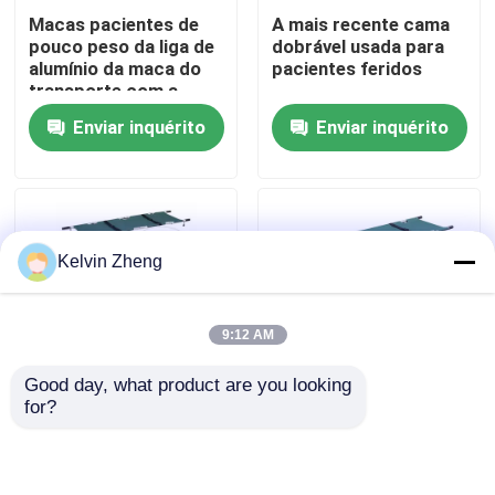
Macas pacientes de
A mais recente cama
pouco peso da liga de
dobrável usada para
Sobre nós
alumínio da maca do
pacientes feridos
transporte com a
cama da maca da
Enviar inquérito
Enviar inquérito
Visita à fábrica
emergência médica do
espaldar
Controle de qualidade
Kelvin Zheng
Contacte-nos
9:12 AM
Notícias
Good day, what product are you looking 
for?
Quatro estandes
12 macas do poder da
Casos
médicas dobráveis de
ambulância do Cm
alta resistência de liga
159kg para
de alumínio de couro
ambulâncias levantam
Solicite um orçamento