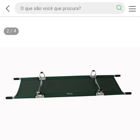
2
/
4