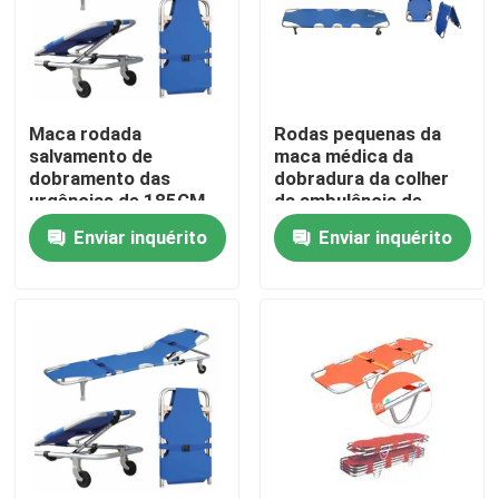
Maca rodada
Rodas pequenas da
salvamento de
maca médica da
dobramento das
dobradura da colher
urgências de 185CM
da ambulância de
ambulância do
20CM 50CM para o
Enviar inquérito
Enviar inquérito
hospital de 60 graus
hospital
Para casa
Produtos
Vídeos