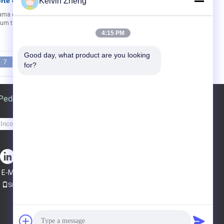
rte de Pacientes
Kelvin Zheng
cama de ambulância de carrinho de hospital de 6
 um tipo de maca em uma estrutura de rodas de
4:15 PM
Good day, what product are you looking 
7
8
9
>>
>|
for?
Pedir um orçamento
Enviar
sgs
E-Mail
Mapa do site
|
Site para celular