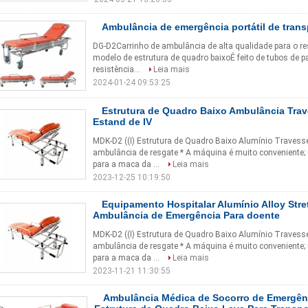
Ambulância de emergência portátil de trans
DG-D2Carrinho de ambulância de alta qualidade para o r
modelo de estrutura de quadro baixoÉ feito de tubos de p
resistência...
Leia mais
2024-01-24 09:53:25
Estrutura de Quadro Baixo Ambulância Tra
Estand de IV
MDK-D2 ((I) Estrutura de Quadro Baixo Alumínio Travesse
ambulância de resgate * A máquina é muito conveniente; 
para a maca da ...
Leia mais
2023-12-25 10:19:50
Equipamento Hospitalar Alumínio Alloy Stre
Ambulância de Emergência Para doente
MDK-D2 ((I) Estrutura de Quadro Baixo Alumínio Travesse
ambulância de resgate * A máquina é muito conveniente; 
para a maca da ...
Leia mais
2023-11-21 11:30:55
Ambulância Médica de Socorro de Emergên