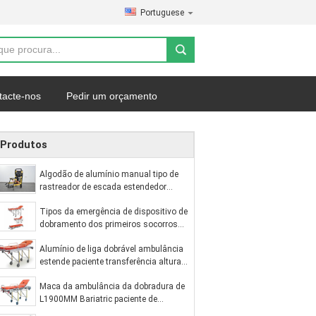
Portuguese
tacte-nos
Pedir um orçamento
Produtos
Algodão de alumínio manual tipo de
rastreador de escada estendedor
dobrável leve para transferência de
Tipos da emergência de dispositivo de
pacientes hospitalares
dobramento dos primeiros socorros
da maca 1900MM 92cm da
Alumínio de liga dobrável ambulância
ambulância
estende paciente transferência altura e
volta ajustavel ajuda de resgate
Maca da ambulância da dobradura de
L1900MM Bariatric paciente de
transferência de 75 graus