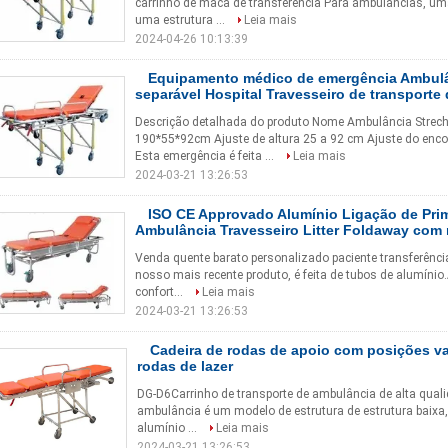
carrinho de maca de transferência Para ambulâncias, u
uma estrutura ...
Leia mais
2024-04-26 10:13:39
Equipamento médico de emergência Ambulâ
separável Hospital Travesseiro de transporte
Descrição detalhada do produto Nome Ambulância Strec
190*55*92cm Ajuste de altura 25 a 92 cm Ajuste do enco
Esta emergência é feita ...
Leia mais
2024-03-21 13:26:53
ISO CE Approvado Alumínio Ligação de Pri
Ambulância Travesseiro Litter Foldaway com
Venda quente barato personalizado paciente transferên
nosso mais recente produto, é feita de tubos de alumínio
confort...
Leia mais
2024-03-21 13:26:53
Cadeira de rodas de apoio com posições va
rodas de lazer
DG-D6Carrinho de transporte de ambulância de alta qual
ambulância é um modelo de estrutura de estrutura baixa, 
alumínio ...
Leia mais
2024-03-21 13:26:53