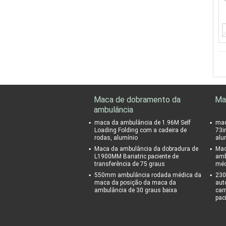
Maca de dobramento da
Ma
ambulância
maca da ambulância de 1.96M Self
mac
Loading Folding com a cadeira de
73i
rodas, alumínio
alu
Maca da ambulância da dobradura de
Mac
L1900MM Bariatric paciente de
amb
transferência de 75 graus
méd
550mm ambulância rodada médica da
230
maca da posição da maca da
aut
ambulância de 30 graus baixa
car
pac