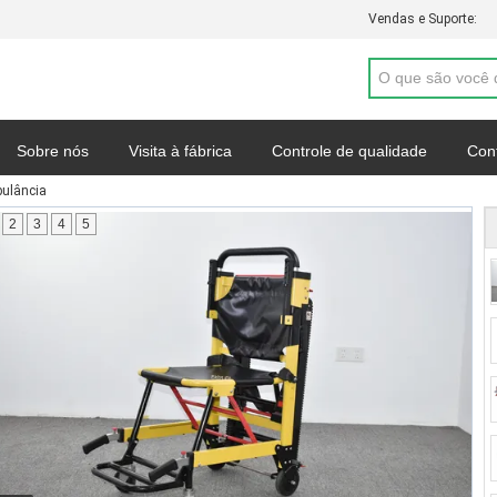
Vendas e Suporte:
Sobre nós
Visita à fábrica
Controle de qualidade
Con
ulância
Mapa do site
Política de Privacidade
Casos
2
3
4
5