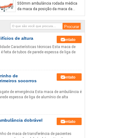
550mm ambulância rodada médica
da maca da posição da maca da
ambulância de 30 graus baixa
fícios de altura
Contato
lidade Características técnicas Esta maca de
é feita de tubos de parede espessa de liga de
rrinho de
Contato
rimeiros socorros
esgate de emergência Esta maca de ambulância é
arede espessa de liga de alumínio de alta
 ambulância dobrável
Contato
nho de maca de transferência de pacientes