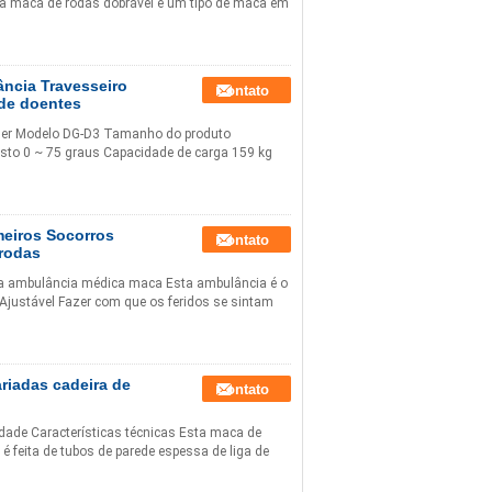
ma maca de rodas dobrável é um tipo de maca em
ncia Travesseiro
Contato
 de doentes
her Modelo DG-D3 Tamanho do produto
sto 0 ~ 75 graus Capacidade de carga 159 kg
meiros Socorros
Contato
 rodas
cia ambulância médica maca Esta ambulância é o
.Ajustável Fazer com que os feridos se sintam
riadas cadeira de
Contato
idade Características técnicas Esta maca de
é feita de tubos de parede espessa de liga de