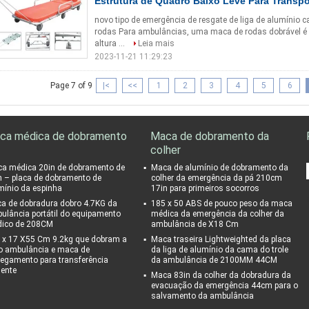
Estrutura de Quadro Baixo Leve Para Transpo
novo tipo de emergência de resgate de liga de alumínio 
rodas Para ambulâncias, uma maca de rodas dobrável é
altura ...
Leia mais
2023-11-21 11:29:23
Page 7 of 9
|<
<<
1
2
3
4
5
6
ca médica de dobramento
Maca de dobramento da
colher
a médica 20in de dobramento de
Maca de alumínio de dobramento da
n – placa de dobramento de
colher da emergência da pá 210cm
mínio da espinha
17in para primeiros socorros
a de dobradura dobro 4.7KG da
185 x 50 ABS de pouco peso da maca
ulância portátil do equipamento
médica da emergência da colher da
ico de 208CM
ambulância de X18 Cm
 x 17 X55 Cm 9.2kg que dobram a
Maca traseira Lightweighted da placa
o ambulância e maca de
da liga de alumínio da cama do trole
regamento para transferência
da ambulância de 2100MM 44CM
iente
Maca 83in da colher da dobradura da
evacuação da emergência 44cm para o
salvamento da ambulância