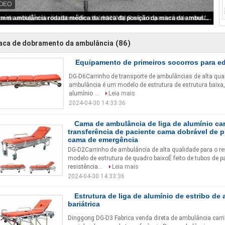
Algodão de alumínio manual tipo de rastreador de escada estendedor dobrável leve para transferência de pacientes hospitalares
(86)
aca de dobramento da ambulância
Equipamento de primeiros socorros para edi
DG-D6Carrinho de transporte de ambulâncias de alta qua
ambulância é um modelo de estrutura de estrutura baixa, 
alumínio ...
Leia mais
2024-04-30 14:33:36
Cama de ambulância de liga de alumínio ca
transferência de paciente cama dobrável de p
cama de emergência
DG-D2Carrinho de ambulância de alta qualidade para o r
modelo de estrutura de quadro baixoÉ feito de tubos de p
resistência...
Leia mais
2024-04-30 14:33:36
Estrutura de liga de alumínio de estribo de
bariátrica
Dinggong DG-D3 Fabrica venda direta de ambulância carri