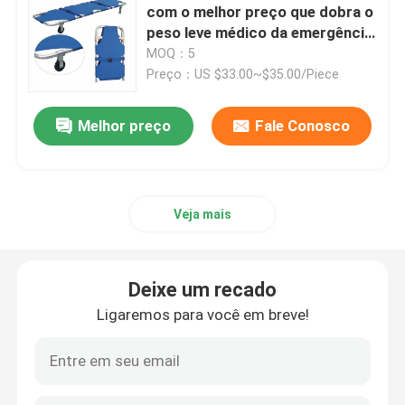
com o melhor preço que dobra o
peso leve médico da emergência
da ambulância da maca
MOQ：5
Preço：US $33.00~$35.00/Piece
Melhor preço
Fale Conosco
Veja mais
Deixe um recado
Ligaremos para você em breve!