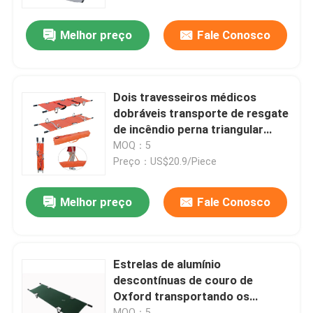
Melhor preço
Fale Conosco
Sobre nós
Visita à fábrica
Dois travesseiros médicos
dobráveis transporte de resgate
Controle de qualidade
de incêndio perna triangular
invertida
MOQ：5
Preço：US$20.9/Piece
Contacte-nos
Melhor preço
Fale Conosco
Notícias
Casos
Estrelas de alumínio
descontínuas de couro de
Oxford transportando os
Solicite um orçamento
feridos
MOQ：5