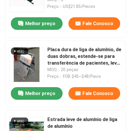
Preço：US$21.85/Pieces
Maca de dobramento da ambulância
Melhor preço
Fale Conosco
Maca médica de dobramento
Placa dura de liga de alumínio, de
Maca de dobramento da colher
duas dobras, estende-se para
transferência de pacientes, leve
e conveniente de transportar.
MOQ：20 peças
Maca da cadeira da escada
Preço：FOB $45~$48/Piece
Maca do salvamento da emergência
Melhor preço
Fale Conosco
Cama de hospital elétrica
Estrada leve de alumínio de liga
de alumínio
Camas de hospital manuais