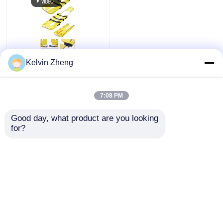
Ultra-Legreza Bom
Kelvin Zheng
view
Absorção de Choque
Pássaro de Pauta
Trave Aparência
7:08 PM
Ver tudo
sofisticada
all
Melhor preço
Good day, what product are you looking 
for?
Fale Conosco
Veja mais
Casa
Mapa do Site
Fale Conosco
Desktop Site