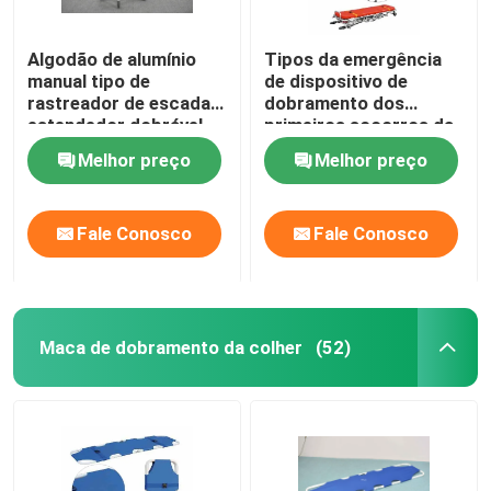
Algodão de alumínio
Tipos da emergência
manual tipo de
de dispositivo de
rastreador de escada
dobramento dos
estendedor dobrável
primeiros socorros da
leve para transferência
maca 1900MM 92cm
Melhor preço
Melhor preço
de pacientes
da ambulância
hospitalares
Fale Conosco
Fale Conosco
Maca de dobramento da colher
(52)