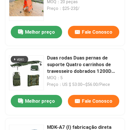
MOQ：20 peças
Preço：$25-23$/
Camas elétricas do exame
Melhor preço
Fale Conosco
Tabela de funcionamento cirúrgica
Cama obstétrico
Duas rodas Duas pernas de
suporte Quatro carrinhos de
Trole paciente de transferência
travesseiro dobrados 1200D
Camuflagem Couro de Oxford
MOQ：5
Preço：US $ 53.00~$56.00/Piece
Trole do equipamento médico
Melhor preço
Fale Conosco
Maca móvel da emergência
Mobília médica do hospital
MDK-A7 (I) fabricação direta