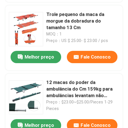
Trole pequeno da maca da
morgue da dobradura do
tamanho 13 Cm
MOQ：1
Preço：US $ 25.00- $ 23.00 / pcs
Melhor preço
Fale Conosco
12 macas do poder da
ambulância do Cm 159kg para
ambulâncias levantam não
nutrindo nenhuma dobradura
Preço：$23.00~$25.00/Pieces 1-29
Pieces
Melhor preço
Fale Conosco