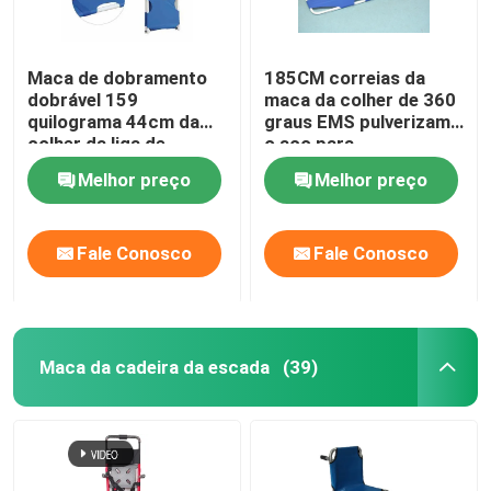
Maca de dobramento
185CM correias da
dobrável 159
maca da colher de 360
quilograma 44cm da
graus EMS pulverizam
colher da liga de
o aço para
alumínio
transferência paciente
Melhor preço
Melhor preço
Fale Conosco
Fale Conosco
Maca da cadeira da escada
(39)