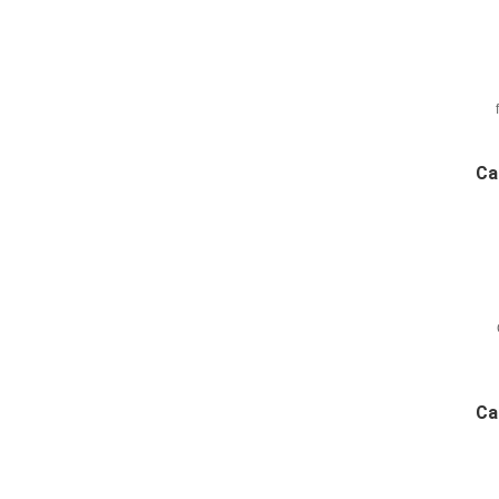
e
Ca
Ca