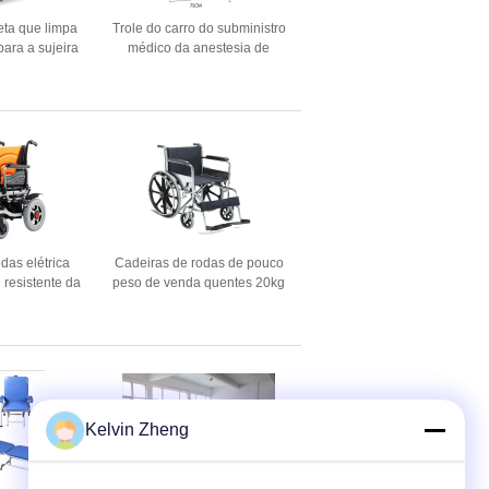
eta que limpa
Trole do carro do subministro
para a sujeira
médico da anestesia de
e limpa 850 x
190CM no ABS das rodas
850mm
plástico
das elétrica
Cadeiras de rodas de pouco
 resistente da
peso de venda quentes 20kg
a cadeira de
455mm da cadeira de rodas
ência de poder
manual de alta qualidade da
0w de 80CM
fábrica
erior do curso
Kelvin Zheng