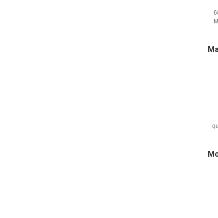
6
M
T
Ma
qu
Mo