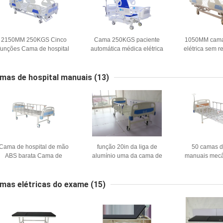
2150MM 250KGS Cinco
Cama 250KGS paciente
1050MM cama 
funções Cama de hospital
automática médica elétrica
elétrica sem 
létrica Para pacientes ICU
de 2150MM para a casa ICU
graus para o h
uso
ajustável
uso da
mas de hospital manuais
(13)
Cama de hospital de mão
função 20in da liga de
50 camas d
ABS barata Cama de
alumínio uma da cama de
manuais mecâ
enfermagem silenciosa
2.2M Hospital Manual Patient
graus do Cm
agit
mas elétricas do exame
(15)