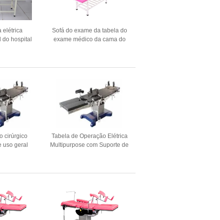
 elétrica
Sofá do exame da tabela do
 do hospital
exame médico da cama do
mas do exame
exame do hospital MDK-ZC1
50MM
com W650MM multicolorido
 cirúrgico
Tabela de Operação Elétrica
e uso geral
Multipurpose com Suporte de
ica Tabela de
Perna Tabela de Operação
ação
Cirúrgica