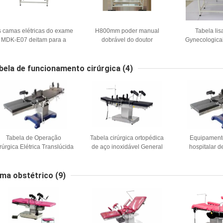
s camas elétricas do exame
H800mm poder manual
Tabela lisa
MDK-E07 deitam para a
dobrável do doutor
Gynecological
verificação 1900MM da
Examination Bed Couch da
240KG das ca
clínica
fundação de 75 x de 26in
de W6
bela de funcionamento cirúrgica
(4)
Tabela de Operação
Tabela cirúrgica ortopédica
Equipamento
rúrgica Elétrica Translúcida
de aço inoxidável General
hospitalar d
e Raios X para Cirurgia de
Electric OT da tabela
Operação elétr
costas ISO9001
multifuncional de MDK-ZC2
oper
(II)
ma obstétrico
(9)