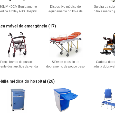
80MM 40CM Equipamento
Dispositivo médico do
Sujeira da cub
édico Trolley ABS Hospital
equipamento do trole da
o trole médico 
rolley Médico Manual Case
emergência do hospital de
do hospital qu
Folder Trolley
680MM 85CM
650 x 
ca móvel da emergência
(17)
Preço barato de passeio
SIDA de passeio de
Cadeira de ro
ente dos auxílios da venda
dobramento de pouco peso
adulta dobrável
MDK-L105
compacto de Rollator da
mobilidade d
cadeira de rodas elétrica de
roda da assist
12.5kg 58CM
do peso 180
bília médica do hospital
(26)
para o uso ext