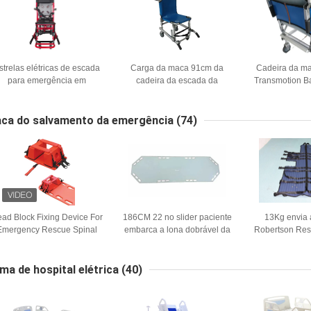
strelas elétricas de escada
Carga da maca 91cm da
Cadeira da m
para emergência em
cadeira da escada da
Transmotion Ba
escadas e corredores
evacuação da emergência
liga de alumín
que carrega 159KG
de Emer
ca do salvamento da emergência
(74)
ad Block Fixing Device For
186CM 22 no slider paciente
13Kg envia 
Emergency Rescue Spinal
embarca a lona dobrável da
Robertson Res
Board Stretchers
maca do salvamento da
da maca de B
emergência da ambulância
ambulância
ma de hospital elétrica
(40)