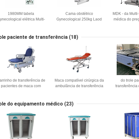
1980MM tabela
Cama obstétrico
MDK - da Multi
ynecological elétrica Multi-
Gynecological 250kg Laod
médica do preç
uncional da cama do exame
da entrega H630mm na
ZC2 cama Gyna
a entrega obstétrico de 90
tabela da entrega do hospital
exame da entre
graus com rodízio
para v
ole paciente de transferência
(18)
arrinho de transferência de
Maca compatível cirúrgica da
do trole p
pacientes de maca com
ambulância de transferência
transferência
rilhos laterais manualmente
do trole Não-magnético MRI
altura de 86
da emergência 35nch
médicos espert
médica de 1900MM
assistência de
ole do equipamento médico
(23)