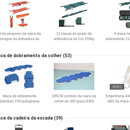
Trole pequeno da maca da
12 macas do poder da
4 maca m
morgue da dobradura do
ambulância do Cm 159kg
dobramento 21
tamanho 13 Cm
para ambulâncias levantam
159kg para o 
não nutrindo nenhuma
emerg
dobradura
ca de dobramento da colher
(53)
Maca de dobramento
185CM correias da maca da
Engenharia 44C
dobrável 159 quilograma
colher de 360 graus EMS
ABS da maca 
44cm da colher da liga de
pulverizam o aço para
liga de alumí
alumínio
transferência paciente
ca da cadeira da escada
(39)