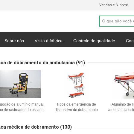
Vendas e Suporte:
Sobre nós
Visita à fábrica
Controle de qualidade
Con
Mapa do site
Política de Privacidade
Casos
ca de dobramento da ambulância
(91)
lgodão de alumínio manual
Tipos da emergência de
Alumínio de l
ipo de rastreador de escada
dispositivo de dobramento
ambulância est
estendedor dobrável leve
dos primeiros socorros da
transferência a
para transferência de
maca 1900MM 92cm da
ajustavel aju
pacientes hospitalares
ambulância
ca médica de dobramento
(130)