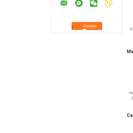
E
Ma
He
Ca