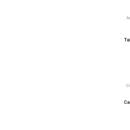
A
Ta
Ci
d
Ca