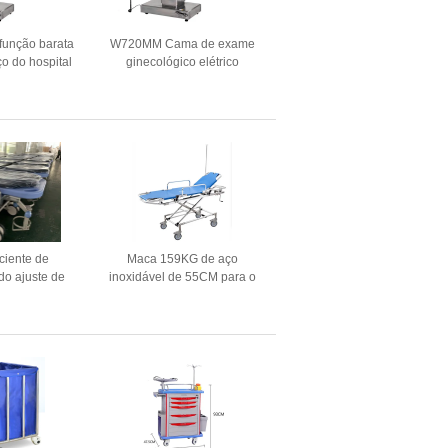
-função barata
W720MM Cama de exame
o do hospital
ginecológico elétrico
ecological do
multifuncional para mulheres
ga obstétrico
grávidas
endas
aciente de
Maca 159KG de aço
 do ajuste de
inoxidável de 55CM para o
cm cuidados
tratamento da emergência
os do trole da
com altura ajustável
 transferência