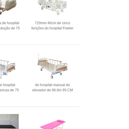
de hospital
720mm 46cm de cinco
redução de 75
funções do hospital Fowler
ospital ICU do
elétrico Bed Adjustable semi
 casa
e hospital
do hospital manual do
nicas de 75
elevador de 86.6in 95 CM
 escolhem a
único Fowler manual de
ação
agitação Bed Aluminum Alloy