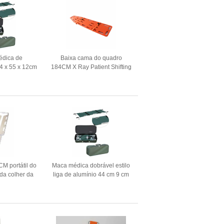
édica de
Baixa cama do quadro
4 x 55 x 12cm
184CM X Ray Patient Shifting
salvamento da
Trolly Stretcher para
ência
primeiros socorros da
ambulância
M portátil do
Maca médica dobrável estilo
da colher da
liga de alumínio 44 cm 9 cm
nio de 120CM
ambulância para transporte
de pacientes