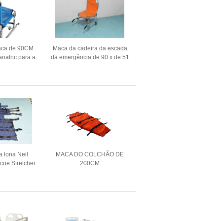
aca de 90CM
Maca da cadeira da escada
riatric para a
da emergência de 90 x de 51
io do cuidado
x de 91 Cm para a liga de
fgency
alumínio do uso da casa
a lona Neil
MACA DO COLCHÃO DE
cue Stretcher
200CM
ariatric da
EMERGENCYVACUUM
 das minas