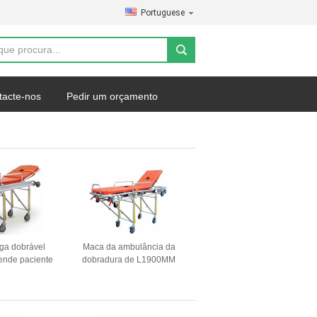
Portuguese
tacte-nos
Pedir um orçamento
iga dobrável
Maca da ambulância da
ende paciente
dobradura de L1900MM
ltura e volta
Bariatric paciente de
da de resgate
transferência de 75 graus